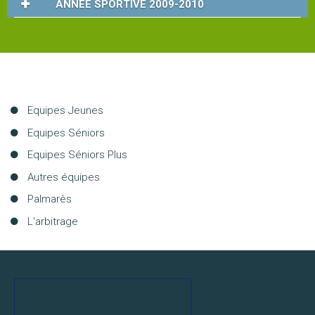
ANNEE SPORTIVE 2009-2010
Les
stages
L'école
de
Aller
Equipes Jeunes
tennis
au
Equipes Séniors
contenu
Equipes Séniors Plus
Handi
Autres équipes
tennis
Palmarès
L'arbitrage
Les
règles
du
tennis
LA