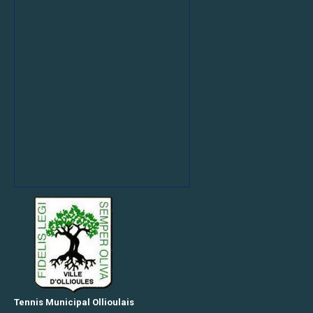
COMPETITION
Equipes
Jeunes
Equipes
Séniors
Equipes
Séniors
Plus
Autres
équipes
Tennis Municipal Ollioulais