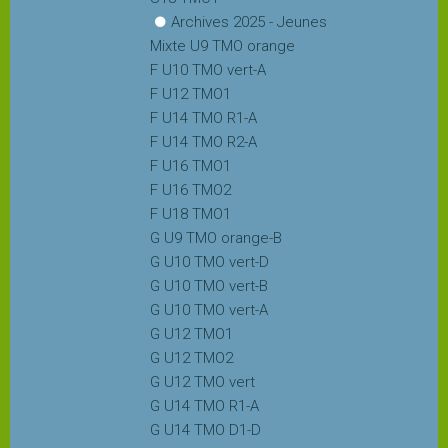
COMPETITION
Archives 2025 - Jeunes
Mixte U9 TMO orange
F U10 TMO vert-A
Equipes
F U12 TMO1
Jeunes
F U14 TMO R1-A
F U14 TMO R2-A
Equipes
F U16 TMO1
Séniors
F U16 TMO2
F U18 TMO1
G U9 TMO orange-B
Equipes
G U10 TMO vert-D
Séniors
G U10 TMO vert-B
Plus
G U10 TMO vert-A
G U12 TMO1
G U12 TMO2
Autres
G U12 TMO vert
équipes
G U14 TMO R1-A
G U14 TMO D1-D