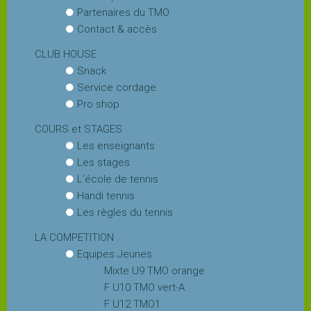
Partenaires du TMO
Contact & accès
Snack
CLUB HOUSE
Snack
Service
Service cordage
cordage
Pro shop
COURS et STAGES
Pro
Les enseignants
shop
Les stages
L'école de tennis
COURS
Handi tennis
et
Les règles du tennis
STAGES
LA COMPETITION
Equipes Jeunes
Les
Mixte U9 TMO orange
enseignants
F U10 TMO vert-A
F U12 TMO1