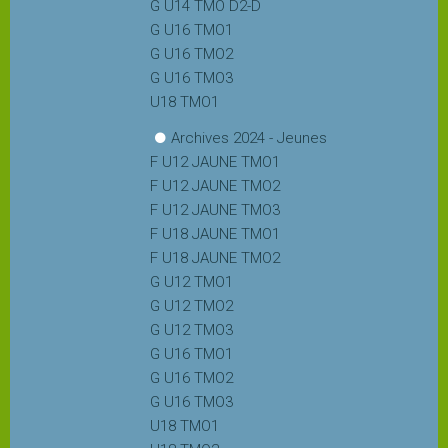
Palmarès
G U14 TMO D2-D
G U16 TMO1
G U16 TMO2
L'arbitrage
G U16 TMO3
U18 TMO1
LES
TOURNOIS
Archives 2024 - Jeunes
F U12 JAUNE TMO1
F U12 JAUNE TMO2
Tournoi
F U12 JAUNE TMO3
Open
F U18 JAUNE TMO1
F U18 JAUNE TMO2
G U12 TMO1
Tournoi
G U12 TMO2
Vétérans
G U12 TMO3
PICKLEBALL
G U16 TMO1
G U16 TMO2
G U16 TMO3
Actualités
U18 TMO1