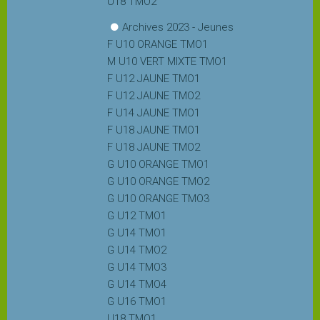
U18 TMO2
Jouer
Archives 2023 - Jeunes
F U10 ORANGE TMO1
M U10 VERT MIXTE TMO1
Tournois
F U12 JAUNE TMO1
F U12 JAUNE TMO2
F U14 JAUNE TMO1
Entreprises
F U18 JAUNE TMO1
F U18 JAUNE TMO2
MEDIA
G U10 ORANGE TMO1
G U10 ORANGE TMO2
Affiches
G U10 ORANGE TMO3
des
G U12 TMO1
tournois
G U14 TMO1
G U14 TMO2
G U14 TMO3
Photothèque
G U14 TMO4
G U16 TMO1
U18 TMO1