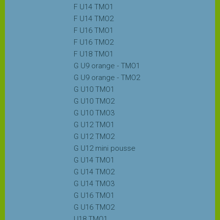
F U14 TMO1
Les
F U14 TMO2
stages
F U16 TMO1
F U16 TMO2
F U18 TMO1
L'école
G U9 orange - TMO1
de
G U9 orange - TMO2
tennis
G U10 TMO1
G U10 TMO2
Handi
G U10 TMO3
tennis
G U12 TMO1
G U12 TMO2
G U12 mini pousse
Les
G U14 TMO1
règles
G U14 TMO2
du
G U14 TMO3
tennis
G U16 TMO1
G U16 TMO2
LA
U18 TMO1