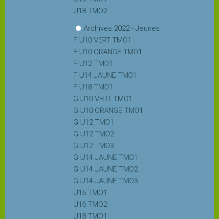
Vidéothèque
U18 TMO2
Archives 2022 - Jeunes
Reportages
F U10 VERT TMO1
F U10 ORANGE TMO1
F U12 TMO1
La
F U14 JAUNE TMO1
presse
F U18 TMO1
en
G U10 VERT TMO1
parle
G U10 ORANGE TMO1
G U12 TMO1
Infos
G U12 TMO2
utiles
G U12 TMO3
G U14 JAUNE TMO1
G U14 JAUNE TMO2
Quiz
G U14 JAUNE TMO3
U16 TMO1
U16 TMO2
U18 TMO1