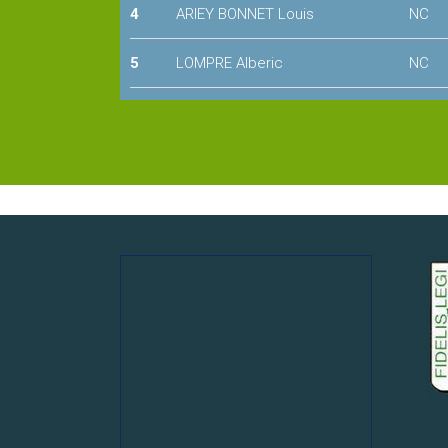
4
ARIEY BONNET Louis
NC
5
LOMPRE Alberic
NC