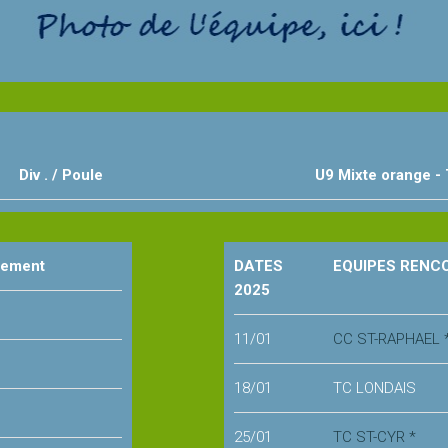
Div . / Poule
U9 Mixte orange -
sement
DATES
EQUIPES RENC
2025
11/01
CC ST-RAPHAEL 
18/01
TC LONDAIS
25/01
TC ST-CYR *