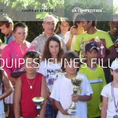
SE
COURS et STAGES
LA COMPETITION
QUIPES JEUNES FILL