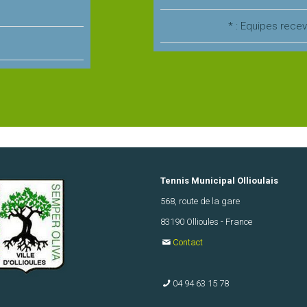
* : Equipes rece
Tennis Municipal Ollioulais
568, route de la gare
83190 Ollioules - France
Contact
04 94 63 15 78