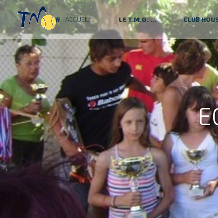
ACCUEIL
LE T.M.O.
CLUB HOU
E