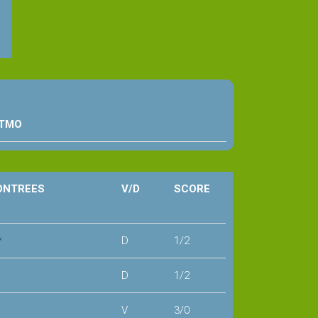
 TMO
ONTREES
V/D
SCORE
*
D
1/2
D
1/2
V
3/0